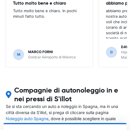
Tutto molto bene e chiaro
Tutto molto bene e chiaro. In pochi
abbiamo preno
minuti fatto tutto.
nostra auto,
voli che inci
(orario di arri
società di no
tramite mail 
Easyterra i no
DAVI
liscio. Grazie
MARCO FORNI
D
Hiper
M
bene
Goldcar Aeroporto di Maiorca
Maio
Compagnie di autonoleggio in e
nei pressi di S'illot
Se si sta cercando un auto a noleggio in Spagna, ma in una
città diversa da S'illot, si prega di cliccare sulla pagina
Noleggio auto Spagna
, dove è possibile scegliere in quale
città in Spagna si vuole noleggiare l'auto.