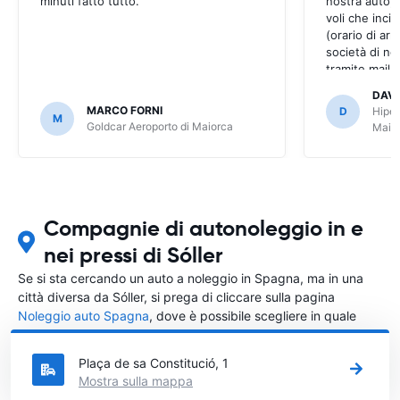
minuti fatto tutto.
nostra auto,
voli che inci
(orario di arri
società di no
tramite mail 
Easyterra i no
DAVI
liscio. Grazie
MARCO FORNI
D
Hiper
M
bene
Goldcar Aeroporto di Maiorca
Maio
Compagnie di autonoleggio in e
nei pressi di Sóller
Se si sta cercando un auto a noleggio in Spagna, ma in una
città diversa da Sóller, si prega di cliccare sulla pagina
Noleggio auto Spagna
, dove è possibile scegliere in quale
città in Spagna si vuole noleggiare l'auto.
Plaça de sa Constitució, 1
Mostra sulla mappa