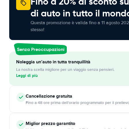
Fino a 20% di sconto su
di auto in tutto il mond
Questa promozione è valida fino a 11 agosto 202
stesso!
Senza Preoccupazioni
Noleggia un’auto in tutta tranquillità
La nostra scelta migliore per un viaggio senza pensieri.
Leggi di più
Cancellazione
gratuita
Fino a 48 ore prima dell'orario programmato per il preliev
Miglior prezzo garantito