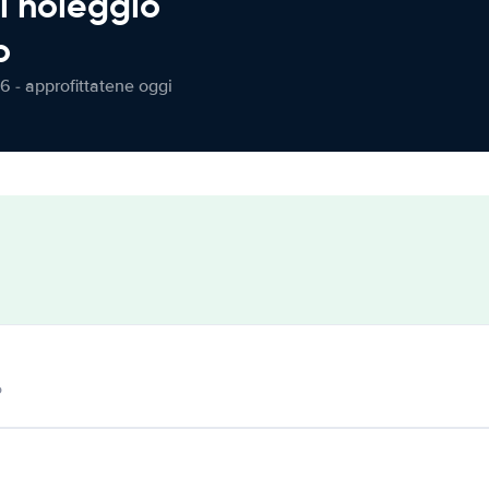
l noleggio
o
6 - approfittatene oggi
o