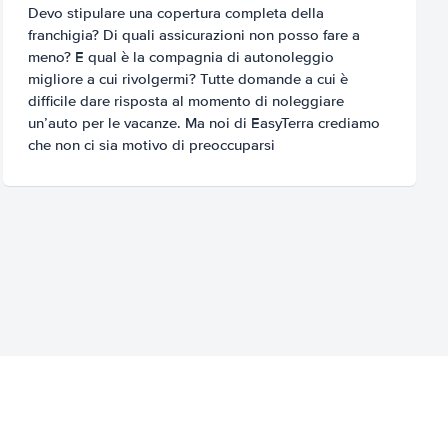
Devo stipulare una copertura completa della
franchigia? Di quali assicurazioni non posso fare a
meno? E qual è la compagnia di autonoleggio
migliore a cui rivolgermi? Tutte domande a cui è
difficile dare risposta al momento di noleggiare
un’auto per le vacanze. Ma noi di EasyTerra crediamo
che non ci sia motivo di preoccuparsi