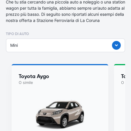
Che tu stia cercando una piccola auto a noleggio o una station
wagon per tutta la famiglia, abbiamo sempre un’auto adatta al
prezzo più basso. Di seguito sono riportati alcuni esempi della
nostra offerta a Stazione Ferroviaria di La Coruna
TIPO DI AUTO
Mini
Toyota Aygo
Toy
O simile
O sim