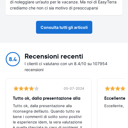
di noleggiare un’auto per le vacanze. Ma noi di EasyTerra
crediamo che non ci sia motivo di preoccuparsi
Consulta tutti gli articoli
Recensioni recenti
8.4
I clienti ci valutano con un 8.4/10 su 107954
recensioni
05-07-2024
Tutto ok, dalla presentazione alla
Eccellente, 
Tutto ok, dalla presentazione alla
Eccellente, u
riconsegna dell’auto. Quando tutto va
bene i commenti di solito sono positivi
le esperienze idem, la vera valutazione
è quella rilasciata in caso di problemi, li