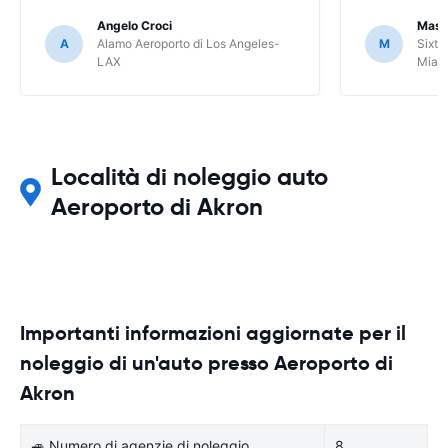
Angelo Croci
Mass
A
Alamo Aeroporto di Los Angeles-
M
Sixt 
LAX
Miam
Località di noleggio auto
Aeroporto di Akron
Importanti informazioni aggiornate per il
noleggio di un'auto presso Aeroporto di
Akron
🚙 Numero di agenzie di noleggio
8