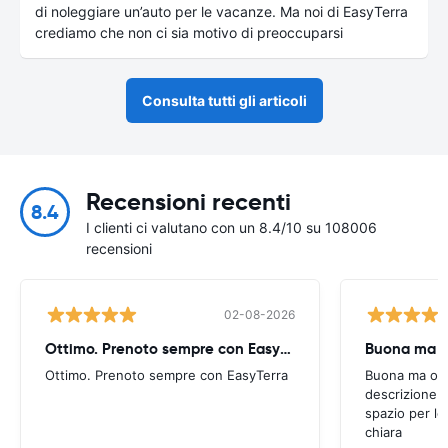
di noleggiare un’auto per le vacanze. Ma noi di EasyTerra
crediamo che non ci sia motivo di preoccuparsi
Consulta tutti gli articoli
Recensioni recenti
8.4
I clienti ci valutano con un 8.4/10 su 108006
recensioni
02-08-2026
Ottimo. Prenoto sempre con EasyTerra
Buona ma oc
Ottimo. Prenoto sempre con EasyTerra
Buona ma occo
descrizione a
spazio per le
chiara