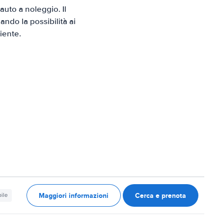
uto a noleggio. Il
ndo la possibilità ai
iente.
Maggiori informazioni
Cerca e prenota
ile