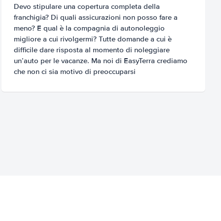
Devo stipulare una copertura completa della
franchigia? Di quali assicurazioni non posso fare a
meno? E qual è la compagnia di autonoleggio
migliore a cui rivolgermi? Tutte domande a cui è
difficile dare risposta al momento di noleggiare
un’auto per le vacanze. Ma noi di EasyTerra crediamo
che non ci sia motivo di preoccuparsi