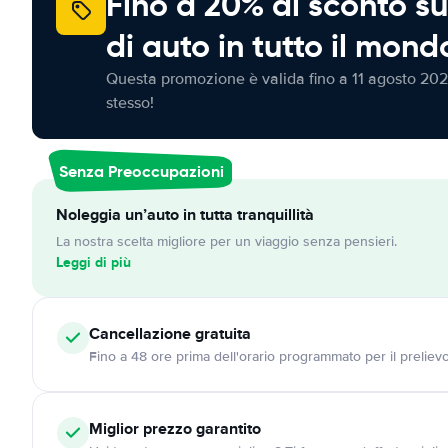
Fino a 20% di sconto su
di auto in tutto il mond
Questa promozione è valida fino a 11 agosto 202
stesso!
Senza Preoccupazioni
Noleggia un’auto in tutta tranquillità
La nostra scelta migliore per un viaggio senza pensieri.
Leggi di più
Cancellazione
gratuita
Fino a 48 ore prima dell'orario programmato per il preliev
Miglior prezzo garantito