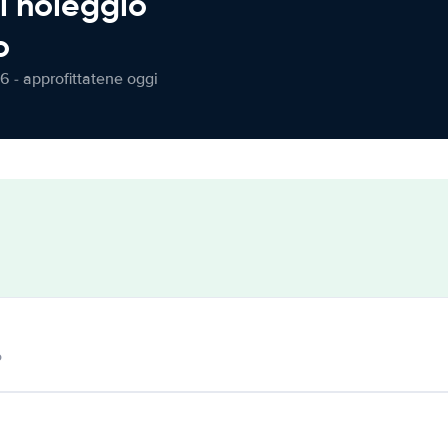
l noleggio
o
6 - approfittatene oggi
o