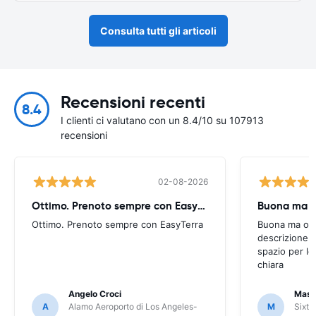
Consulta tutti gli articoli
Recensioni recenti
8.4
I clienti ci valutano con un 8.4/10 su 107913
recensioni
02-08-2026
Ottimo. Prenoto sempre con EasyTerra
Buona ma oc
Ottimo. Prenoto sempre con EasyTerra
Buona ma occo
descrizione a
spazio per le
chiara
Angelo Croci
Mass
A
Alamo Aeroporto di Los Angeles-
M
Sixt 