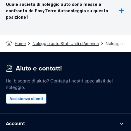
Quale società di noleggio auto sono messe a
confronto da EasyTerra Autonoleggio su questa
posizione?
Home
Noleggio auto Stati Uniti d'America
Noleggio aut
Aiuto e contatti
Hai bisogno di aiuto? Contatta i nostri specialisti del
noleggio.
Assistenza clienti
Account