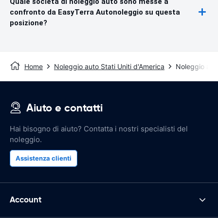
Quale società di noleggio auto sono messe a
confronto da EasyTerra Autonoleggio su questa
posizione?
Home
Noleggio auto Stati Uniti d'America
Noleggio aut
Aiuto e contatti
Hai bisogno di aiuto? Contatta i nostri specialisti del
noleggio.
Assistenza clienti
Account