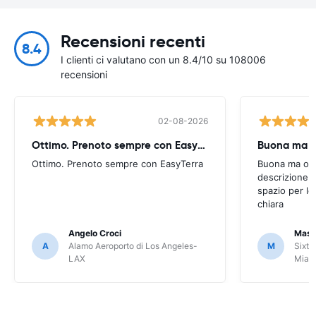
Recensioni recenti
8.4
I clienti ci valutano con un 8.4/10 su 108006
recensioni
02-08-2026
Ottimo. Prenoto sempre con EasyTerra
Buona ma oc
Ottimo. Prenoto sempre con EasyTerra
Buona ma occo
descrizione a
spazio per le
chiara
Angelo Croci
Mass
A
Alamo Aeroporto di Los Angeles-
M
Sixt 
LAX
Miam