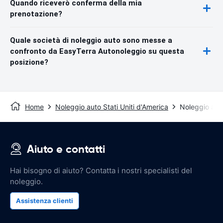
Quando riceverò conferma della mia
prenotazione?
Quale società di noleggio auto sono messe a
confronto da EasyTerra Autonoleggio su questa
posizione?
Home
Noleggio auto Stati Uniti d'America
Noleggio aut
Aiuto e contatti
Hai bisogno di aiuto? Contatta i nostri specialisti del
noleggio.
Assistenza clienti