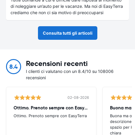
di noleggiare un’auto per le vacanze. Ma noi di EasyTerra
crediamo che non ci sia motivo di preoccuparsi
Consulta tutti gli articoli
Recensioni recenti
8.4
I clienti ci valutano con un 8.4/10 su 108006
recensioni
02-08-2026
Ottimo. Prenoto sempre con EasyTerra
Buona ma oc
Ottimo. Prenoto sempre con EasyTerra
Buona ma occo
descrizione a
spazio per le
chiara