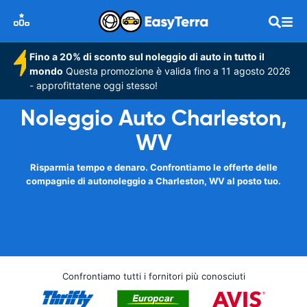
Fino a 20% di sconto sul noleggio di auto in tutto il
mondo
Questa promozione è valida fino a 11 agosto 2026
- approfittatene oggi stesso!
Noleggio Auto Charleston,
WV
Risparmia tempo e denaro. Confrontiamo le offerte delle
compagnie di autonoleggio a Charleston, WV al posto tuo.
Confrontiamo tutti i fornitori più conosciuti