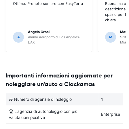
Ottimo. Prenoto sempre con EasyTerra
Buona ma occo
descrizione a
spazio per le
chiara
Angelo Croci
Mass
A
Alamo Aeroporto di Los Angeles-
M
Sixt 
LAX
Miam
Importanti informazioni aggiornate per
noleggiare un'auto a Clackamas
🚙 Numero di agenzie di noleggio
1
🏆 L'agenzia di autonoleggio con più
Enterprise
valutazioni positive