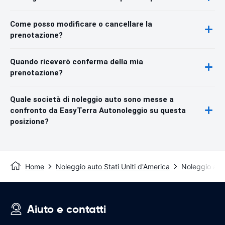
Come posso modificare o cancellare la
prenotazione?
Quando riceverò conferma della mia
prenotazione?
Quale società di noleggio auto sono messe a
confronto da EasyTerra Autonoleggio su questa
posizione?
Home
Noleggio auto Stati Uniti d'America
Noleggio au
Aiuto e contatti