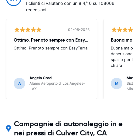
I clienti ci valutano con un 8.4/10 su 108006
recensioni
02-08-2026
Ottimo. Prenoto sempre con EasyTerra
Buona ma oc
Ottimo. Prenoto sempre con EasyTerra
Buona ma occo
descrizione a
spazio per le
chiara
Angelo Croci
Mass
A
Alamo Aeroporto di Los Angeles-
M
Sixt 
LAX
Miam
Compagnie di autonoleggio in e
nei pressi di Culver City, CA