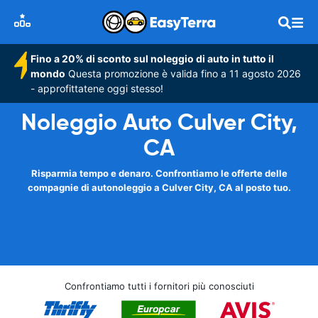
Fino a 20% di sconto sul noleggio di auto in tutto il
mondo
Questa promozione è valida fino a 11 agosto 2026
- approfittatene oggi stesso!
Noleggio Auto Culver City,
CA
Risparmia tempo e denaro. Confrontiamo le offerte delle
compagnie di autonoleggio a Culver City, CA al posto tuo.
Confrontiamo tutti i fornitori più conosciuti