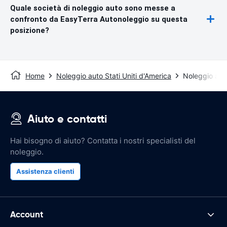
Quale società di noleggio auto sono messe a
confronto da EasyTerra Autonoleggio su questa
posizione?
Home
Noleggio auto Stati Uniti d'America
Noleggio aut
Aiuto e contatti
Hai bisogno di aiuto? Contatta i nostri specialisti del
noleggio.
Assistenza clienti
Account