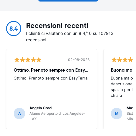
Recensioni recenti
8.4
I clienti ci valutano con un 8.4/10 su 107913
recensioni
02-08-2026
Ottimo. Prenoto sempre con EasyTerra
Buona ma oc
Ottimo. Prenoto sempre con EasyTerra
Buona ma occo
descrizione a
spazio per le
chiara
Angelo Croci
Mass
A
Alamo Aeroporto di Los Angeles-
M
Sixt 
LAX
Miam