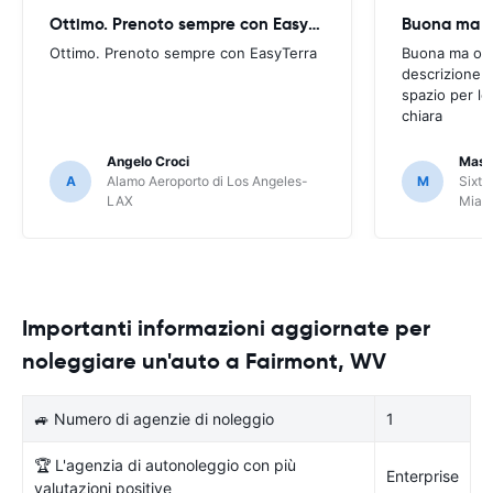
Ottimo. Prenoto sempre con EasyTerra
Buona ma oc
Ottimo. Prenoto sempre con EasyTerra
Buona ma occo
descrizione a
spazio per le
chiara
Angelo Croci
Mass
A
Alamo Aeroporto di Los Angeles-
M
Sixt 
LAX
Miam
Importanti informazioni aggiornate per
noleggiare un'auto a Fairmont, WV
🚙 Numero di agenzie di noleggio
1
🏆 L'agenzia di autonoleggio con più
Enterprise
valutazioni positive