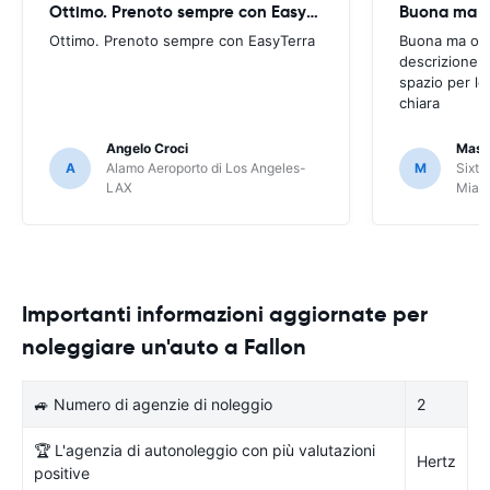
Ottimo. Prenoto sempre con EasyTerra
Buona ma oc
Ottimo. Prenoto sempre con EasyTerra
Buona ma occo
descrizione a
spazio per le
chiara
Angelo Croci
Mass
A
Alamo Aeroporto di Los Angeles-
M
Sixt 
LAX
Miam
Importanti informazioni aggiornate per
noleggiare un'auto a Fallon
🚙 Numero di agenzie di noleggio
2
🏆 L'agenzia di autonoleggio con più valutazioni
Hertz
positive