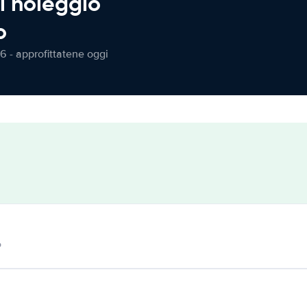
l noleggio
o
6 - approfittatene oggi
o