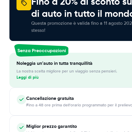
Fino a 20% di sconto su
di auto in tutto il mond
Questa promozione è valida fino a 11 agosto 202
stesso!
Senza Preoccupazioni
Noleggia un’auto in tutta tranquillità
La nostra scelta migliore per un viaggio senza pensieri.
Leggi di più
Cancellazione
gratuita
Fino a 48 ore prima dell'orario programmato per il preliev
Miglior prezzo garantito