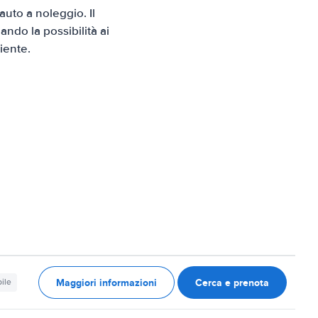
uto a noleggio. Il
ndo la possibilità ai
iente.
Maggiori informazioni
Cerca e prenota
ile