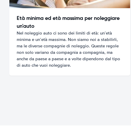
Età minima ed età massima per noleggiare
un'auto
Nel noleggio auto ci sono dei limiti di età: un’età
minima e un’età massima. Non siamo noi a stabilirli,
ma le diverse compagnie di noleggio. Queste regole
non solo variano da compagnia a compagnia, ma
anche da paese a paese e a volte dipendono dal tipo
di auto che vuoi noleggiare.