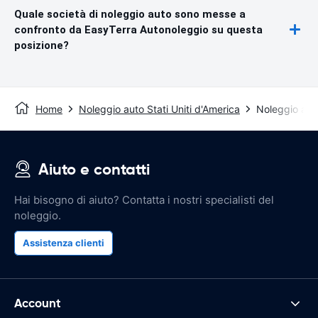
Quale società di noleggio auto sono messe a
confronto da EasyTerra Autonoleggio su questa
posizione?
Home
Noleggio auto Stati Uniti d'America
Noleggio aut
Aiuto e contatti
Hai bisogno di aiuto? Contatta i nostri specialisti del
noleggio.
Assistenza clienti
Account