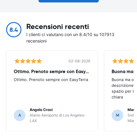
Recensioni recenti
8.4
I clienti ci valutano con un 8.4/10 su 107913
recensioni
02-08-2026
Ottimo. Prenoto sempre con EasyTerra
Buona ma oc
Ottimo. Prenoto sempre con EasyTerra
Buona ma occo
descrizione a
spazio per le
chiara
Angelo Croci
Mass
A
Alamo Aeroporto di Los Angeles-
M
Sixt 
LAX
Miam