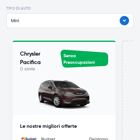
TIPO DI AUTO
Mini
Chrysler
Senza
Pacifica
Preoccupazioni
O simile
del
Le nostre migliori offerte
Budget
Da
/giorno