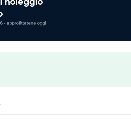
l noleggio
o
6 - approfittatene oggi
o