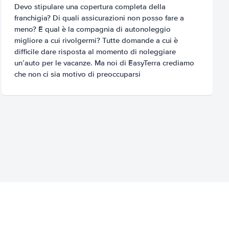
Devo stipulare una copertura completa della
franchigia? Di quali assicurazioni non posso fare a
meno? E qual è la compagnia di autonoleggio
migliore a cui rivolgermi? Tutte domande a cui è
difficile dare risposta al momento di noleggiare
un’auto per le vacanze. Ma noi di EasyTerra crediamo
che non ci sia motivo di preoccuparsi