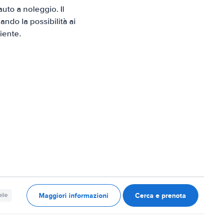
uto a noleggio. Il
ndo la possibilità ai
iente.
Maggiori informazioni
Cerca e prenota
ile