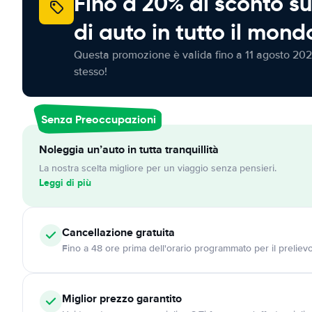
Fino a 20% di sconto su
di auto in tutto il mond
Questa promozione è valida fino a 11 agosto 202
stesso!
Senza Preoccupazioni
Noleggia un’auto in tutta tranquillità
La nostra scelta migliore per un viaggio senza pensieri.
Leggi di più
Cancellazione
gratuita
Fino a 48 ore prima dell'orario programmato per il preliev
Miglior prezzo garantito