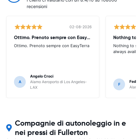
recensioni
02-08-2026
Ottimo. Prenoto sempre con EasyTerra
Nothing to 
Ottimo. Prenoto sempre con EasyTerra
Nothing to sa
always availa
Angelo Croci
Feder
A
Alamo Aeroporto di Los Angeles-
F
Alamo
LAX
Compagnie di autonoleggio in e
nei pressi di Fullerton