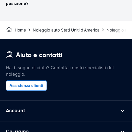
posizione?
Home
Noleggio auto Stati Uniti d'America
Noleggio auto
Aiuto e contatti
Hai bisogno di aiuto? Contatta i nostri specialisti del
noleggio.
Assistenza clienti
Account
Chi siamo