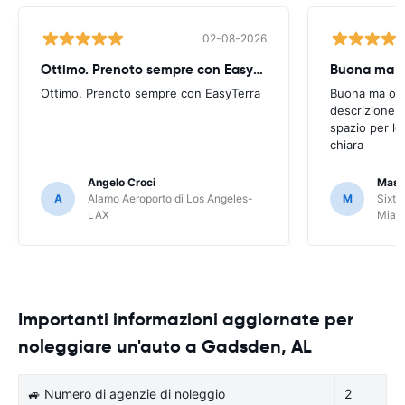
02-08-2026
Ottimo. Prenoto sempre con EasyTerra
Buona ma oc
Ottimo. Prenoto sempre con EasyTerra
Buona ma occo
descrizione a
spazio per le
chiara
Angelo Croci
Mass
A
Alamo Aeroporto di Los Angeles-
M
Sixt 
LAX
Miam
Importanti informazioni aggiornate per
noleggiare un'auto a Gadsden, AL
🚙 Numero di agenzie di noleggio
2