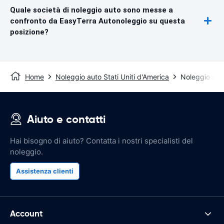
Quale società di noleggio auto sono messe a
confronto da EasyTerra Autonoleggio su questa
posizione?
Home
Noleggio auto Stati Uniti d'America
Noleggio aut
Aiuto e contatti
Hai bisogno di aiuto? Contatta i nostri specialisti del
noleggio.
Assistenza clienti
Account