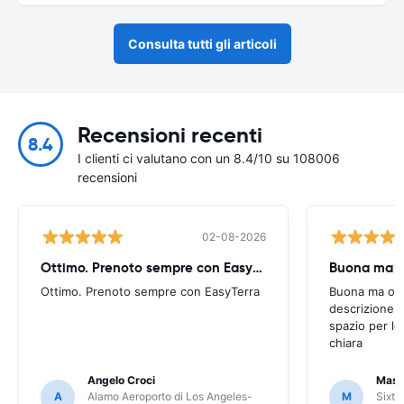
Consulta tutti gli articoli
Recensioni recenti
8.4
I clienti ci valutano con un 8.4/10 su 108006
recensioni
02-08-2026
Ottimo. Prenoto sempre con EasyTerra
Buona ma oc
Ottimo. Prenoto sempre con EasyTerra
Buona ma occo
descrizione a
spazio per le
chiara
Angelo Croci
Mass
A
Alamo Aeroporto di Los Angeles-
M
Sixt 