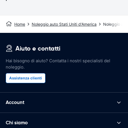
Home
Noleggio auto Stati Uniti d'America
Noleggio aut
Aiuto e contatti
Hai bisogno di aiuto? Contatta i nostri specialisti del
noleggio.
Assistenza clienti
Account
Chi siamo