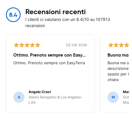
Recensioni recenti
8.4
I clienti ci valutano con un 8.4/10 su 107913
recensioni
02-08-2026
Ottimo. Prenoto sempre con EasyTerra
Buona ma oc
Ottimo. Prenoto sempre con EasyTerra
Buona ma occo
descrizione a
spazio per le
chiara
Angelo Croci
Mass
A
Alamo Aeroporto di Los Angeles-
M
Sixt 
LAX
Miam