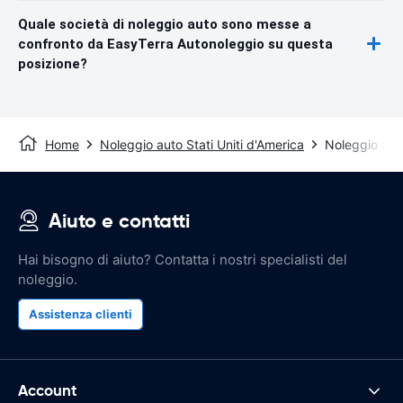
Quale società di noleggio auto sono messe a
confronto da EasyTerra Autonoleggio su questa
posizione?
Home
Noleggio auto Stati Uniti d'America
Noleggio auto
Aiuto e contatti
Hai bisogno di aiuto? Contatta i nostri specialisti del
noleggio.
Assistenza clienti
Account