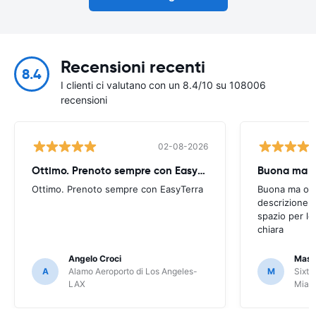
Recensioni recenti
8.4
I clienti ci valutano con un 8.4/10 su 108006
recensioni
02-08-2026
Ottimo. Prenoto sempre con EasyTerra
Buona ma oc
Ottimo. Prenoto sempre con EasyTerra
Buona ma occo
descrizione a
spazio per le
chiara
Angelo Croci
Mass
A
Alamo Aeroporto di Los Angeles-
M
Sixt 
LAX
Miam