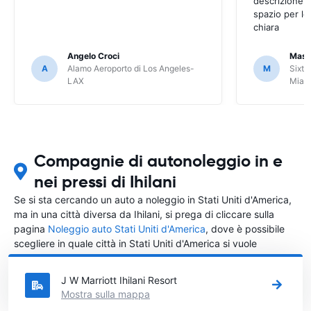
descrizione a
spazio per le
chiara
Angelo Croci
Mass
A
Alamo Aeroporto di Los Angeles-
M
Sixt 
LAX
Miam
Compagnie di autonoleggio in e
nei pressi di Ihilani
Se si sta cercando un auto a noleggio in Stati Uniti d'America,
ma in una città diversa da Ihilani, si prega di cliccare sulla
pagina
Noleggio auto Stati Uniti d'America
, dove è possibile
scegliere in quale città in Stati Uniti d'America si vuole
noleggiare l'auto.
J W Marriott Ihilani Resort
Mostra sulla mappa