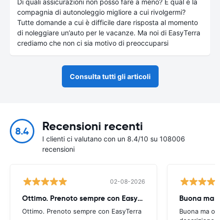
Di quali assicurazioni non posso fare a meno? E qual è la
compagnia di autonoleggio migliore a cui rivolgermi?
Tutte domande a cui è difficile dare risposta al momento
di noleggiare un’auto per le vacanze. Ma noi di EasyTerra
crediamo che non ci sia motivo di preoccuparsi
Consulta tutti gli articoli
Recensioni recenti
8.4
I clienti ci valutano con un 8.4/10 su 108006
recensioni
02-08-2026
Ottimo. Prenoto sempre con EasyTerra
Buona ma oc
Ottimo. Prenoto sempre con EasyTerra
Buona ma occo