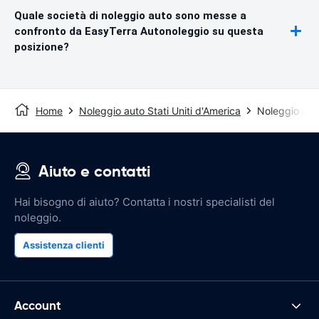
Quale società di noleggio auto sono messe a
confronto da EasyTerra Autonoleggio su questa
posizione?
Home
Noleggio auto Stati Uniti d'America
Noleggio auto
Aiuto e contatti
Hai bisogno di aiuto? Contatta i nostri specialisti del
noleggio.
Assistenza clienti
Account