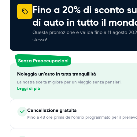
Fino a 20% di sconto su
di auto in tutto il mond
Questa promozione è valida fino a 11 agosto 202
stesso!
Senza Preoccupazioni
Noleggia un’auto in tutta tranquillità
La nostra scelta migliore per un viaggio senza pensieri.
Leggi di più
Cancellazione
gratuita
Fino a 48 ore prima dell'orario programmato per il preliev