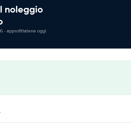
l noleggio
o
6 - approfittatene oggi
o