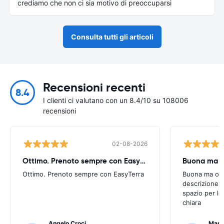
crediamo che non ci sia motivo di preoccuparsi
Consulta tutti gli articoli
Recensioni recenti
8.4
I clienti ci valutano con un 8.4/10 su 108006
recensioni
02-08-2026
Ottimo. Prenoto sempre con EasyTerra
Buona ma oc
Ottimo. Prenoto sempre con EasyTerra
Buona ma occo
descrizione a
spazio per le
chiara
Angelo Croci
Mass