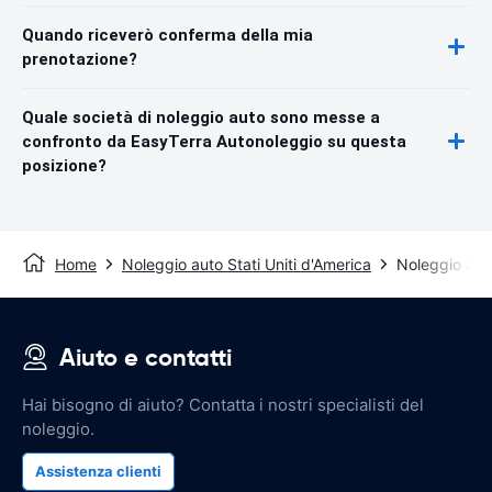
Quando riceverò conferma della mia
prenotazione?
Quale società di noleggio auto sono messe a
confronto da EasyTerra Autonoleggio su questa
posizione?
Home
Noleggio auto Stati Uniti d'America
Noleggio aut
Aiuto e contatti
Hai bisogno di aiuto? Contatta i nostri specialisti del
noleggio.
Assistenza clienti