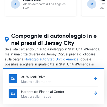
A
Alamo Aeroporto di Los Angeles-
M
Sixt 
LAX
Miam
Compagnie di autonoleggio in e
nei pressi di Jersey City
Se si sta cercando un auto a noleggio in Stati Uniti d'America,
ma in una città diversa da Jersey City, si prega di cliccare
sulla pagina
Noleggio auto Stati Uniti d'America
, dove è
possibile scegliere in quale città in Stati Uniti d'America si
vuole noleggiare l'auto.
30 W Mall Drive
Mostra sulla mappa
Harborside Financial Center
Mostra sulla mappa