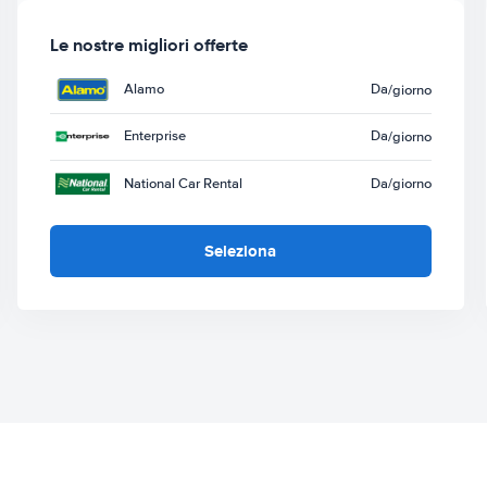
Le nostre migliori offerte
Alamo
Da
/giorno
Enterprise
Da
/giorno
National Car Rental
Da
/giorno
Seleziona