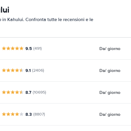
lui
o in Kahului. Confronta tutte le recensioni e le
9.5
Da
/ giorno
(491)
9.1
Da
/ giorno
(2406)
8.7
Da
/ giorno
(10695)
8.3
Da
/ giorno
(8807)