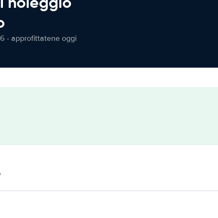
l noleggio
o
6 - approfittatene oggi
o