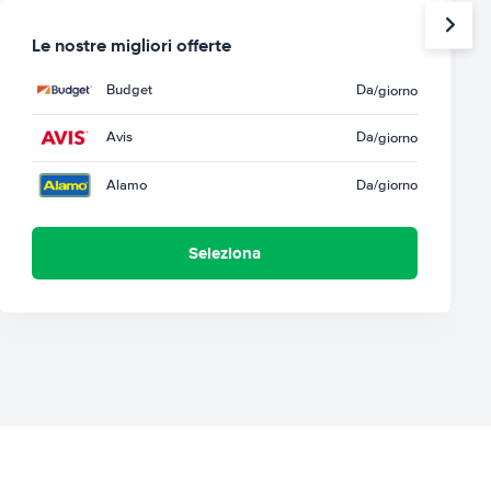
Le nostre migliori offerte
Budget
Da
/giorno
Avis
Da
/giorno
Alamo
Da
/giorno
Seleziona