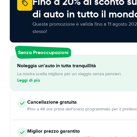
Fino a 20% di sconto su
di auto in tutto il mond
Questa promozione è valida fino a 11 agosto 202
stesso!
Senza Preoccupazioni
Noleggia un’auto in tutta tranquillità
La nostra scelta migliore per un viaggio senza pensieri.
Leggi di più
Cancellazione
gratuita
Fino a 48 ore prima dell'orario programmato per il preliev
Miglior prezzo garantito