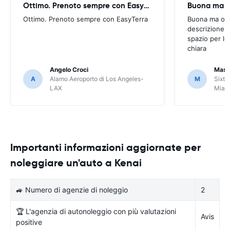
Ottimo. Prenoto sempre con EasyTerra
Buona ma oc
Ottimo. Prenoto sempre con EasyTerra
Buona ma occo
descrizione a
spazio per le
chiara
Angelo Croci
Mass
A
Alamo Aeroporto di Los Angeles-
M
Sixt 
LAX
Miam
Importanti informazioni aggiornate per
noleggiare un'auto a Kenai
🚙 Numero di agenzie di noleggio
2
🏆 L'agenzia di autonoleggio con più valutazioni
Avis
positive