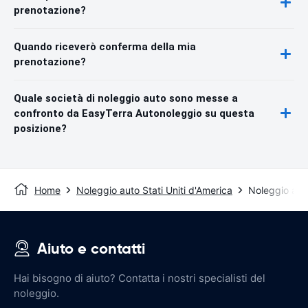
prenotazione?
Quando riceverò conferma della mia
prenotazione?
Quale società di noleggio auto sono messe a
confronto da EasyTerra Autonoleggio su questa
posizione?
Home
Noleggio auto Stati Uniti d'America
Noleggio auto
Aiuto e contatti
Hai bisogno di aiuto? Contatta i nostri specialisti del
noleggio.