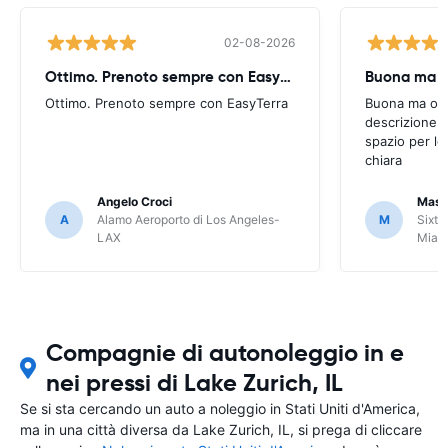
02-08-2026
Ottimo. Prenoto sempre con EasyTerra
Buona ma oc
Ottimo. Prenoto sempre con EasyTerra
Buona ma occo
descrizione a
spazio per le
chiara
Angelo Croci
Mass
A
Alamo Aeroporto di Los Angeles-
M
Sixt 
LAX
Miam
Compagnie di autonoleggio in e
nei pressi di Lake Zurich, IL
Se si sta cercando un auto a noleggio in Stati Uniti d'America,
ma in una città diversa da Lake Zurich, IL, si prega di cliccare