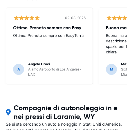
02-08-2026
Ottimo. Prenoto sempre con EasyTerra
Buona ma oc
Ottimo. Prenoto sempre con EasyTerra
Buona ma occo
descrizione a
spazio per le
chiara
Angelo Croci
Mass
A
Alamo Aeroporto di Los Angeles-
M
Sixt 
LAX
Miam
Compagnie di autonoleggio in e
nei pressi di Laramie, WY
Se si sta cercando un auto a noleggio in Stati Uniti d'America,