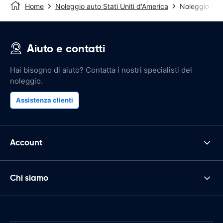
Home
Noleggio auto Stati Uniti d'America
Noleggio au
Aiuto e contatti
Hai bisogno di aiuto? Contatta i nostri specialisti del
noleggio.
Assistenza clienti
Account
Chi siamo