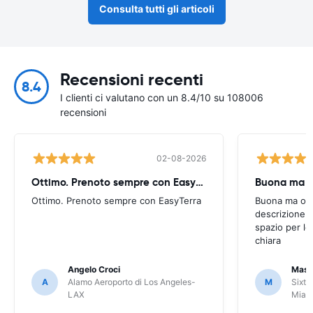
Consulta tutti gli articoli
Recensioni recenti
8.4
I clienti ci valutano con un 8.4/10 su 108006
recensioni
02-08-2026
Ottimo. Prenoto sempre con EasyTerra
Buona ma oc
Ottimo. Prenoto sempre con EasyTerra
Buona ma occo
descrizione a
spazio per le
chiara
Angelo Croci
Mass
A
Alamo Aeroporto di Los Angeles-
M
Sixt 
LAX
Miam