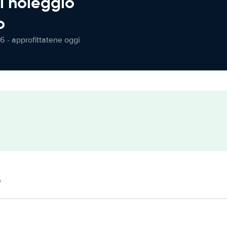
l noleggio
o
6 - approfittatene oggi
o