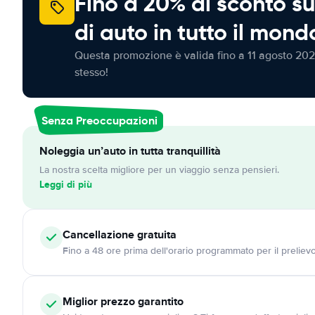
Fino a 20% di sconto su
di auto in tutto il mond
Questa promozione è valida fino a 11 agosto 202
stesso!
Senza Preoccupazioni
Noleggia un’auto in tutta tranquillità
La nostra scelta migliore per un viaggio senza pensieri.
Leggi di più
Cancellazione
gratuita
Fino a 48 ore prima dell'orario programmato per il preliev
Miglior prezzo garantito