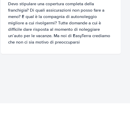
Devo stipulare una copertura completa della
franchigia? Di quali assicurazioni non posso fare a
meno? E qual è la compagnia di autonoleggio
migliore a cui rivolgermi? Tutte domande a cui è
difficile dare risposta al momento di noleggiare
un’auto per le vacanze. Ma noi di EasyTerra crediamo
che non ci sia motivo di preoccuparsi