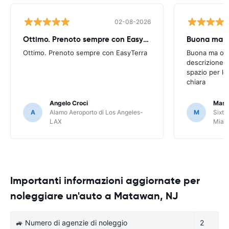
02-08-2026
Ottimo. Prenoto sempre con EasyTerra
Buona ma oc
Ottimo. Prenoto sempre con EasyTerra
Buona ma occo
descrizione a
spazio per le
chiara
Angelo Croci
Mass
A
Alamo Aeroporto di Los Angeles-
M
Sixt 
LAX
Miam
Importanti informazioni aggiornate per
noleggiare un'auto a Matawan, NJ
🚙 Numero di agenzie di noleggio
2