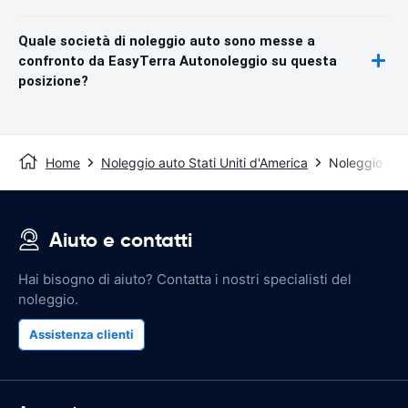
Quale società di noleggio auto sono messe a
confronto da EasyTerra Autonoleggio su questa
posizione?
Home
Noleggio auto Stati Uniti d'America
Noleggio aut
Aiuto e contatti
Hai bisogno di aiuto? Contatta i nostri specialisti del
noleggio.
Assistenza clienti