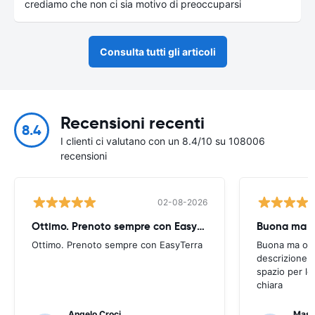
crediamo che non ci sia motivo di preoccuparsi
Consulta tutti gli articoli
Recensioni recenti
8.4
I clienti ci valutano con un 8.4/10 su 108006
recensioni
02-08-2026
Ottimo. Prenoto sempre con EasyTerra
Buona ma oc
Ottimo. Prenoto sempre con EasyTerra
Buona ma occo
descrizione a
spazio per le
chiara
Angelo Croci
Mass