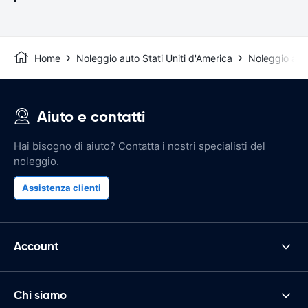
Home
Noleggio auto Stati Uniti d'America
Noleggio aut
Aiuto e contatti
Hai bisogno di aiuto? Contatta i nostri specialisti del
noleggio.
Assistenza clienti
Account
Chi siamo