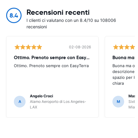
Recensioni recenti
8.4
I clienti ci valutano con un 8.4/10 su 108006
recensioni
02-08-2026
Ottimo. Prenoto sempre con EasyTerra
Buona ma oc
Ottimo. Prenoto sempre con EasyTerra
Buona ma occo
descrizione a
spazio per le
chiara
Angelo Croci
Mass
A
Alamo Aeroporto di Los Angeles-
M
Sixt 
LAX
Miam