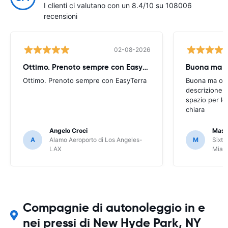
I clienti ci valutano con un 8.4/10 su 108006
recensioni
02-08-2026
Ottimo. Prenoto sempre con EasyTerra
Buona ma oc
Ottimo. Prenoto sempre con EasyTerra
Buona ma occo
descrizione a
spazio per le
chiara
Angelo Croci
Mass
A
Alamo Aeroporto di Los Angeles-
M
Sixt 
LAX
Miam
Compagnie di autonoleggio in e
nei pressi di New Hyde Park, NY