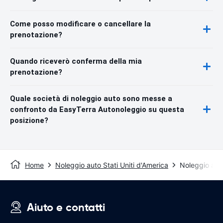
Come posso modificare o cancellare la
prenotazione?
Quando riceverò conferma della mia
prenotazione?
Quale società di noleggio auto sono messe a
confronto da EasyTerra Autonoleggio su questa
posizione?
Home
Noleggio auto Stati Uniti d'America
Noleggio au
Aiuto e contatti