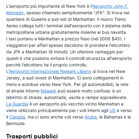
L'aeroporto più importante di New York è l'
Aeroporto John F.
Kennedy
, spesso chiamato semplicemente "JFK". Si trova nel
quartiere di Queens a sud-est di Manhattan. Il nuovo Treno
Aereo collega tutti i terminal dell'aeroporto con il sistema della
metropolitana urbana gratuitamente insieme ai bus navetta.
I taxi portano a Manhattan a prezzo fisso (nel 2006 $45). I
viaggiatori per affari spesso decidono di prendere l'elicottero
da JFK a Manhattan (8 minuti). Un ulteriore vantaggio per
questi è che possono evitare il controlli sicurezza all'aeroporto
perchè l'elicottero ha il proprio controllo.
L'
Aeroporto Internazionale Newark Liberty
si trova nel New
Jersey, a sud-ovest di Manhattan. Ci sono collegamenti in
treno e autobus verso New York. Per gli automobilisti, la rete
di strade intorno
Newark
può essere molto confusa: è un
labirinto di strade, autostrade, uscite e rampe sopraelevate.
La Guardia
è un aeroporto più vecchio vicino Manhattan e
viene utilizzato principalmente per i voli interni agli
US
e verso
il
Canada
, ma ci sono anche voli verso
Aruba
, le Bahamas e le
Bermuda.
Trasporti pubblici