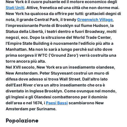
New York è il cuore pulsante ed il motore economico degli
Stati Uniti
. Attive, frenetica ed una città che non dorme mai.
New York ha qualcosa da offrire per tutti: grattacieli degni di
nota, il grande Central Park, il trendy
Greenwich Village
,
l'impressionante Ponte di Brooklyn sul fiume Hudson, la
Statua della Libertà, i teatri dentro e fuori Broadway, molti
negozi, ecc. Dopo la sitruzione del World Trade Center,
l'Empire State Building è nuovamente l'edificio più alto a
Manhattan. Ma non lo sarà a lungo perchè sul sito dove
prima sorgeva il WTC ('Ground Zero') verrà costruita una
torre ancora più alta.
Nel XVII secolo, New York era un insediamento olandese,
New Amsterdam. Peter Stuyvesant costruì un muro di
difesa dove adesso si trova Wall Street. Dall'altro lato
dell'East River c'era un altro insediamento che ora è
diventato in Inglese Brooklyn. Come ovunque nel mondo,
gli Inglesi e gli Olandesi combatterono per il dominio
dell'area e nel 1674, i
Paesi Bassi
scambiarono New
Amsterdam per Suriname.
Popolazione