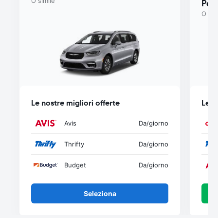
O simile
Paci
O sim
Le nostre migliori offerte
Le n
Avis
Da
/giorno
Thrifty
Da
/giorno
Budget
Da
/giorno
Seleziona