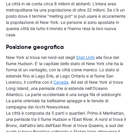
La città in sè conta circa 8 milioni di abitanti. L'intera area
metropolitana ha una popolazione di oltre 22 milioni. Se c'è un
posto dove il termine "melting pot" si può usare è sicuramente
la popolazione di New York. Le persone si sono spostate in
questa città da tutto il mondo e l'hanno resa la loro nuova
casa.
Posizione geografica
New York si trova nel nord-est degli
Stati Uniti
alla foce del
fiume Hudson. E' la capitale dello stato di New York che ha la
forma di un ventaglio, con la città come manico. Lo stato si
estende fino al Lago Erie, al Lago Ontario e al fiume San
Lorenzo, il confine con il
Canada
. Ad est di New York si trova
Long Island, una penisola che si estende nell'Oceano
Atlantico. La parte occidentale è una lunga fila di sobborghi.
La parte orientale ha bellissime spiagge e le tenute di
campagna dei ricchi Newyorkesi.
La città è composta da 5 parti o quartieri. Primo è Manhattan,
una penisola tra il fiume Hudson e l'East River. A nord si trova il
Bronx, dall'altro lato dell'East River si trova Queens, a sud del
quale si trova Brooklyn collegato a Staten Islan attraverso il