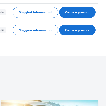
Maggiori informazioni
Cerca e prenota
ile
Maggiori informazioni
Cerca e prenota
ile