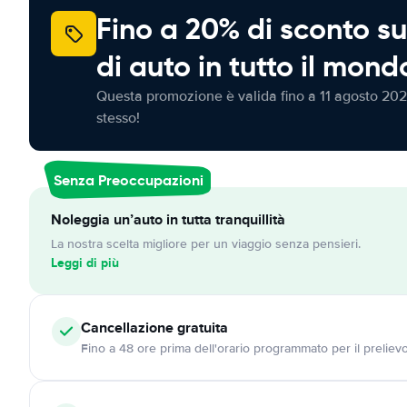
Fino a 20% di sconto su
di auto in tutto il mond
Questa promozione è valida fino a 11 agosto 202
stesso!
Senza Preoccupazioni
Noleggia un’auto in tutta tranquillità
La nostra scelta migliore per un viaggio senza pensieri.
Leggi di più
Cancellazione
gratuita
Fino a 48 ore prima dell'orario programmato per il preliev