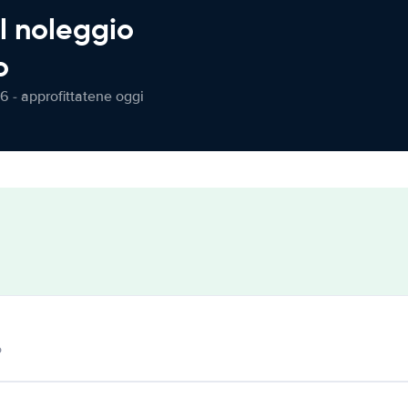
l noleggio
o
6 - approfittatene oggi
o