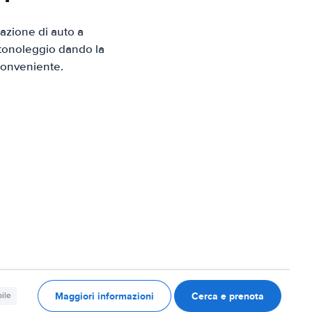
azione di auto a
utonoleggio dando la
 conveniente.
Maggiori informazioni
Cerca e prenota
ile