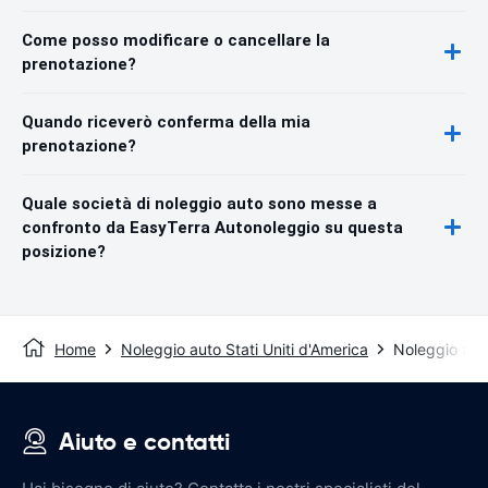
Come posso modificare o cancellare la
prenotazione?
Quando riceverò conferma della mia
prenotazione?
Quale società di noleggio auto sono messe a
confronto da EasyTerra Autonoleggio su questa
posizione?
Home
Noleggio auto Stati Uniti d'America
Noleggio au
Aiuto e contatti