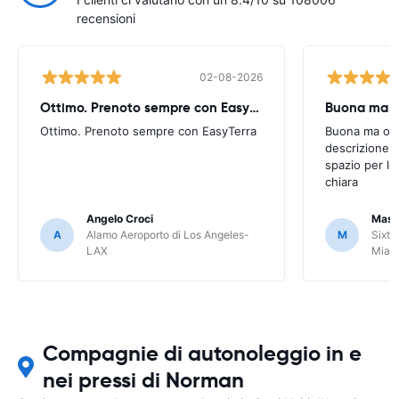
recensioni
02-08-2026
Ottimo. Prenoto sempre con EasyTerra
Buona ma oc
Ottimo. Prenoto sempre con EasyTerra
Buona ma occo
descrizione a
spazio per le
chiara
Angelo Croci
Mass
A
Alamo Aeroporto di Los Angeles-
M
Sixt 
LAX
Miam
Compagnie di autonoleggio in e
nei pressi di Norman