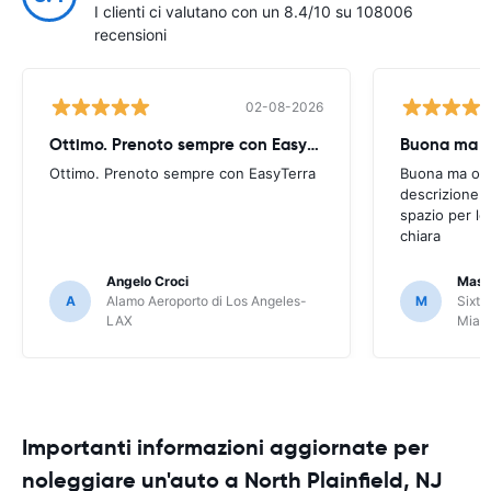
I clienti ci valutano con un 8.4/10 su 108006
recensioni
02-08-2026
Ottimo. Prenoto sempre con EasyTerra
Buona ma oc
Ottimo. Prenoto sempre con EasyTerra
Buona ma occo
descrizione a
spazio per le
chiara
Angelo Croci
Mass
A
Alamo Aeroporto di Los Angeles-
M
Sixt 
LAX
Miam
Importanti informazioni aggiornate per
noleggiare un'auto a North Plainfield, NJ