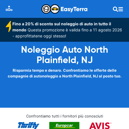
Fino a 20% di sconto sul noleggio di auto in tutto il
mondo
Questa promozione è valida fino a 11 agosto 2026
- approfittatene oggi stesso!
Noleggio Auto North
Plainfield, NJ
Risparmia tempo e denaro. Confrontiamo le offerte delle
compagnie di autonoleggio a North Plainfield, NJ al posto tuo.
Confrontiamo tutti i fornitori più conosciuti