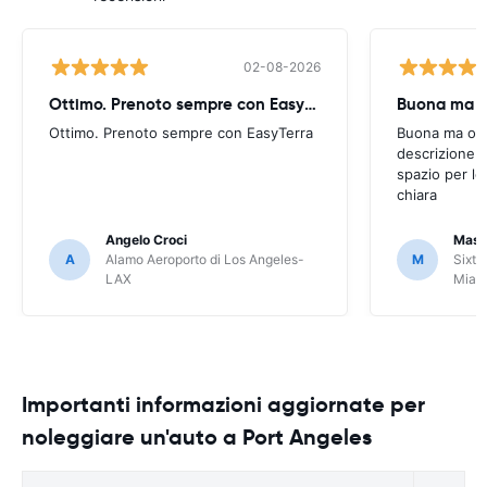
02-08-2026
Ottimo. Prenoto sempre con EasyTerra
Buona ma oc
Ottimo. Prenoto sempre con EasyTerra
Buona ma occo
descrizione a
spazio per le
chiara
Angelo Croci
Mass
A
Alamo Aeroporto di Los Angeles-
M
Sixt 
LAX
Miam
Importanti informazioni aggiornate per
noleggiare un'auto a Port Angeles