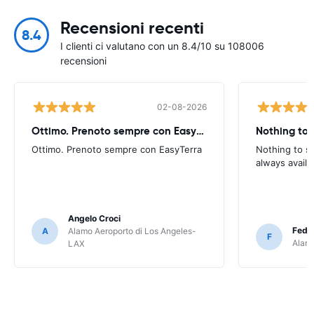
Recensioni recenti
8.4
I clienti ci valutano con un 8.4/10 su 108006
recensioni
02-08-2026
Ottimo. Prenoto sempre con EasyTerra
Nothing to 
Ottimo. Prenoto sempre con EasyTerra
Nothing to sa
always availa
Angelo Croci
Feder
A
Alamo Aeroporto di Los Angeles-
F
Alamo
LAX