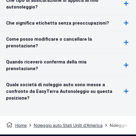
Che tipo di assicurazione si applica al mio
autonoleggio?
Che significa etichetta senza preoccupazioni?
Come posso modificare o cancellare la
prenotazione?
Quando riceverò conferma della mia
prenotazione?
Quale società di noleggio auto sono messe a
confronto da EasyTerra Autonoleggio su questa
posizione?
Home
Noleggio auto Stati Uniti d'America
Noleggio aut