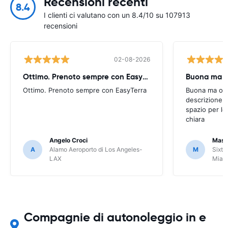
Recensioni recenti
8.4
I clienti ci valutano con un 8.4/10 su 107913
recensioni
02-08-2026
Ottimo. Prenoto sempre con EasyTerra
Buona ma oc
Ottimo. Prenoto sempre con EasyTerra
Buona ma occo
descrizione a
spazio per le
chiara
Angelo Croci
Mass
A
Alamo Aeroporto di Los Angeles-
M
Sixt 
LAX
Miam
Compagnie di autonoleggio in e