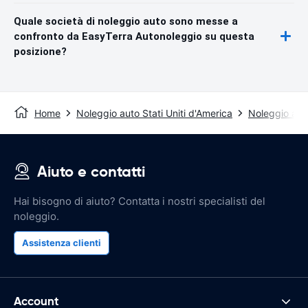
Quale società di noleggio auto sono messe a
confronto da EasyTerra Autonoleggio su questa
posizione?
Home
Noleggio auto Stati Uniti d'America
Noleggio auto
Aiuto e contatti
Hai bisogno di aiuto? Contatta i nostri specialisti del
noleggio.
Assistenza clienti
Account