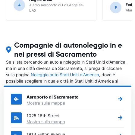
Feder
A
Alamo Aeroporto di Los Angeles-
F
Alamo
LAX
Compagnie di autonoleggio in e
nei pressi di Sacramento
Se si sta cercando un auto a noleggio in Stati Uniti d'America,
ma in una città diversa da Sacramento, si prega di cliccare
sulla pagina
Noleggio auto Stati Uniti d'America
, dove è
possibile scegliere in quale città in Stati Uniti d'America si
vuole noleggiare l'auto.
Aeroporto di Sacramento
Mostra sulla mappa
1025 16th Street
Mostra sulla mappa
1813 Fulton Avenue