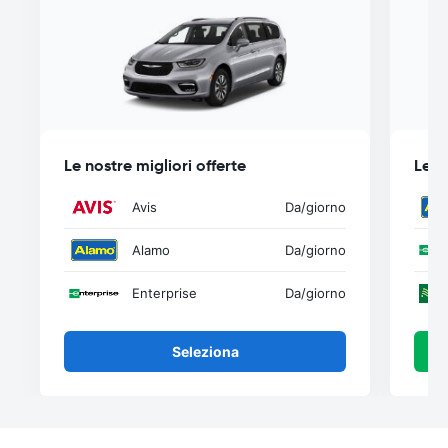
Le nostre migliori offerte
Le n
Avis
Da
/giorno
Alamo
Da
/giorno
Enterprise
Da
/giorno
Seleziona