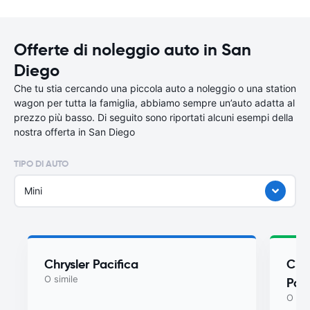
Offerte di noleggio auto in San
Diego
Che tu stia cercando una piccola auto a noleggio o una station
wagon per tutta la famiglia, abbiamo sempre un’auto adatta al
prezzo più basso. Di seguito sono riportati alcuni esempi della
nostra offerta in San Diego
TIPO DI AUTO
Mini
Chrysler Pacifica
Chry
O simile
Paci
O sim