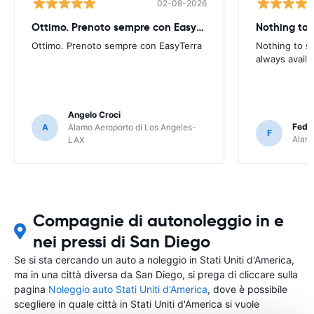
02-08-2026
Ottimo. Prenoto sempre con EasyTerra
Nothing to 
Ottimo. Prenoto sempre con EasyTerra
Nothing to sa
always availa
Angelo Croci
Feder
A
Alamo Aeroporto di Los Angeles-
F
Alamo
LAX
Compagnie di autonoleggio in e
nei pressi di San Diego
Se si sta cercando un auto a noleggio in Stati Uniti d'America,
ma in una città diversa da San Diego, si prega di cliccare sulla
pagina
Noleggio auto Stati Uniti d'America
, dove è possibile
scegliere in quale città in Stati Uniti d'America si vuole