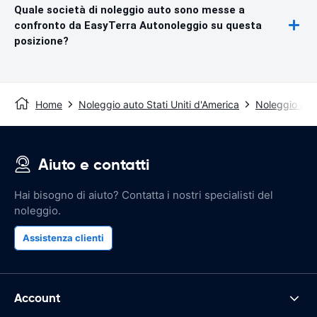
Quale società di noleggio auto sono messe a
confronto da EasyTerra Autonoleggio su questa
posizione?
Home
Noleggio auto Stati Uniti d'America
Noleggio auto
Aiuto e contatti
Hai bisogno di aiuto? Contatta i nostri specialisti del
noleggio.
Assistenza clienti
Account