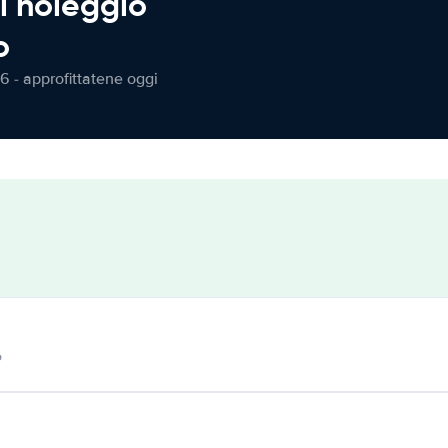
l noleggio
o
6 - approfittatene oggi
o