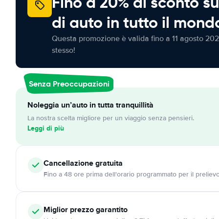
Fino a 20% di sconto su
di auto in tutto il mond
Questa promozione è valida fino a 11 agosto 202
stesso!
Senza Preoccupazioni
Noleggia un’auto in tutta tranquillità
La nostra scelta migliore per un viaggio senza pensieri.
Leggi di più
Cancellazione
gratuita
Fino a 48 ore prima dell'orario programmato per il preliev
Miglior prezzo garantito