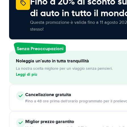
Fino a 20% di sconto su
di auto in tutto il mond
Questa promozione è valida fino a 11 agosto 202
stesso!
Senza Preoccupazioni
Noleggia un’auto in tutta tranquillità
La nostra scelta migliore per un viaggio senza pensieri.
Leggi di più
Cancellazione
gratuita
Fino a 48 ore prima dell'orario programmato per il preliev
Miglior prezzo garantito