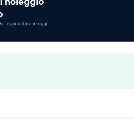
l noleggio
o
6 - approfittatene oggi
o