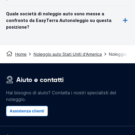
Quale società di noleggio auto sono messe a
confronto da EasyTerra Autonoleggio su questa
posizione?
Home
Noleggio auto Stati Uniti d'America
Noleggio aut
Aiuto e contatti
Hai bisogno di aiuto? Contatta i nostri specialisti del
noleggio.
Assistenza clienti