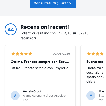
Consulta tutti gli articoli
Recensioni recenti
8.4
I clienti ci valutano con un 8.4/10 su 107913
recensioni
02-08-2026
Ottimo. Prenoto sempre con EasyTerra
Buona ma oc
Ottimo. Prenoto sempre con EasyTerra
Buona ma occo
descrizione a
spazio per le
chiara
Angelo Croci
Mass
A
Alamo Aeroporto di Los Angeles-
M
Sixt 
LAX
Miam