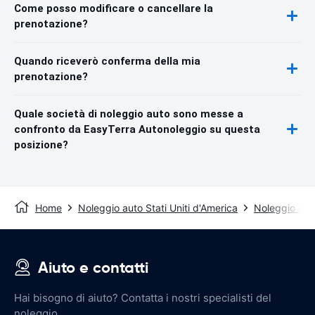
Come posso modificare o cancellare la
prenotazione?
Quando riceverò conferma della mia
prenotazione?
Quale società di noleggio auto sono messe a
confronto da EasyTerra Autonoleggio su questa
posizione?
Home
Noleggio auto Stati Uniti d'America
Noleggio auto
Aiuto e contatti
Hai bisogno di aiuto? Contatta i nostri specialisti del
noleggio.