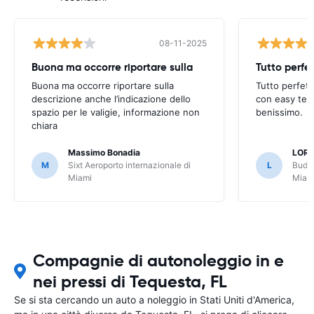
08-11-2025
Buona ma occorre riportare sulla
Buona ma occorre riportare sulla
Tutto perfet
descrizione anche l’indicazione dello
con easy terr
spazio per le valigie, informazione non
benissimo.
chiara
Massimo Bonadia
LOR
M
Sixt Aeroporto internazionale di
L
Budge
Miami
Miam
Compagnie di autonoleggio in e
nei pressi di Tequesta, FL
Se si sta cercando un auto a noleggio in Stati Uniti d'America,