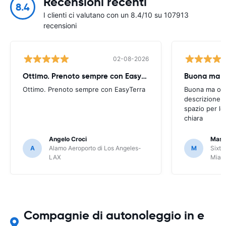
Recensioni recenti
8.4
I clienti ci valutano con un 8.4/10 su 107913
recensioni
02-08-2026
Ottimo. Prenoto sempre con EasyTerra
Buona ma oc
Ottimo. Prenoto sempre con EasyTerra
Buona ma occo
descrizione a
spazio per le
chiara
Angelo Croci
Mass
A
Alamo Aeroporto di Los Angeles-
M
Sixt 
LAX
Miam
Compagnie di autonoleggio in e